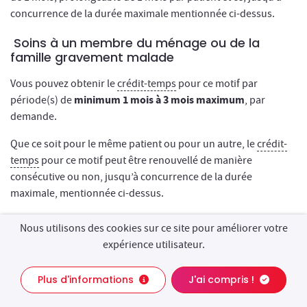
concurrence de la durée maximale mentionnée ci-dessus.
Soins à un membre du ménage ou de la
famille gravement malade
Vous pouvez obtenir le
crédit-temps
pour ce motif par
minimum 1 mois à 3 mois maximum
période(s) de
, par
demande.
Que ce soit pour le même patient ou pour un autre, le
crédit-
temps
pour ce motif peut être renouvellé de manière
consécutive ou non, jusqu’à concurrence de la durée
maximale, mentionnée ci-dessus.
Soins à son/ses enfant(s) de moins de 21 ans
Nous utilisons des cookies sur ce site pour améliorer votre
atteint(s) d’un handicap
expérience utilisateur.
Contact
En cas de crédit-temps à temps plein ou à mi-temps, la
Chat
3 mois
Plus d'informations
J'ai compris !
durée minimale par demande est de
;